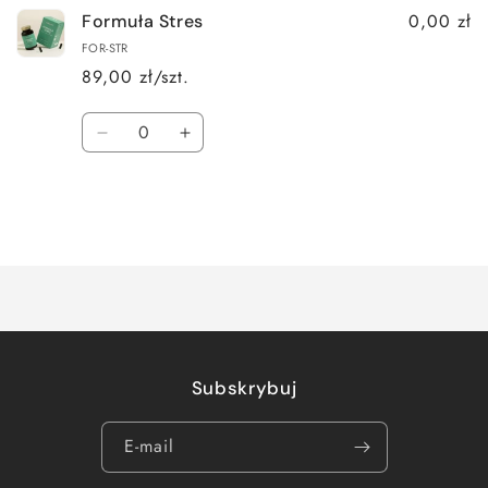
0,00 zł
Formuła Stres
FOR-STR
89,00 zł/szt.
Ilość
Zmniejsz
Zwiększ
ilość
ilość
dla
dla
Default
Default
Title
Title
Ładowanie...
Subskrybuj
E-mail