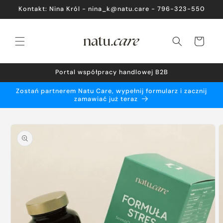
Przejdź
Kontakt: Nina Król - nina_k@natu.care - 796-323-550
do
treści
Koszyk
Portal współpracy handlowej B2B
Zostań partnerem Natu Care, wypełnij formularz i zacznij
zamawiać już teraz
Pomiń,
aby
przejść
do
informacji
o
produkcie