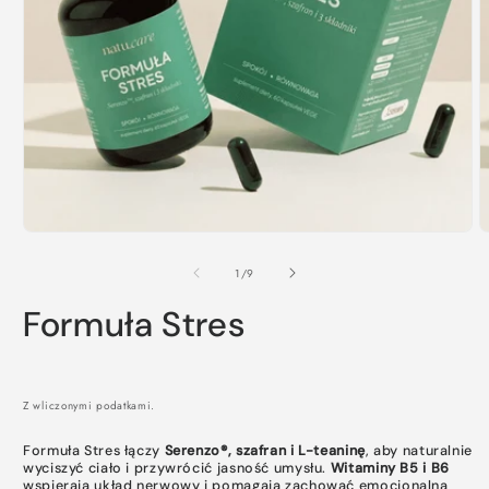
Otwórz
O
multimedia
m
1
2
w
w
oknie
o
modalnym
m
z
1
/
9
Formuła Stres
Z wliczonymi podatkami.
Formuła Stres łączy
Serenzo®, szafran i L-teaninę
, aby naturalnie
wyciszyć ciało i przywrócić jasność umysłu.
Witaminy B5 i B6
wspierają układ nerwowy i pomagają zachować emocjonalną